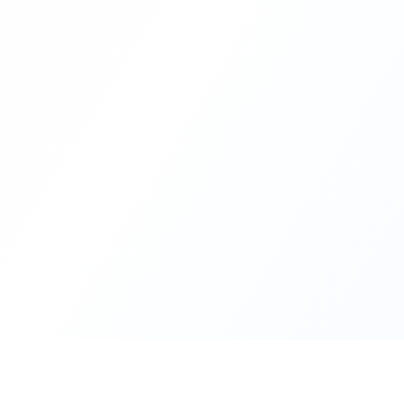
Outils IA
BrandGene