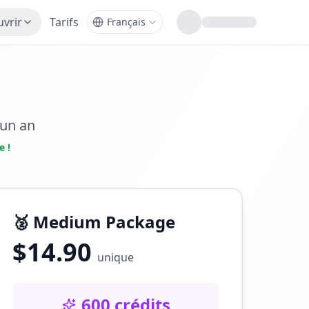
vrir
Tarifs
 un an
e !
🥈
Medium Package
$
14.90
unique
600 crédits