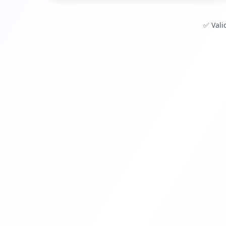
✅
Vali