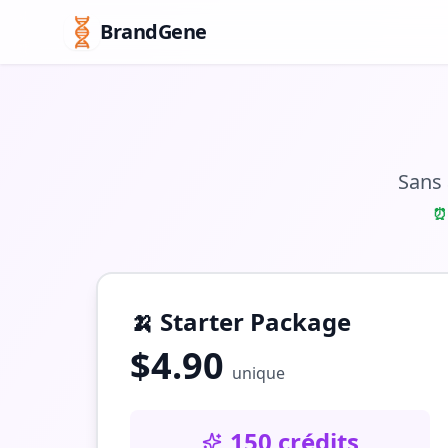
BrandGene
Sans 
🍌
Starter Package
$
4.90
unique
150 crédits