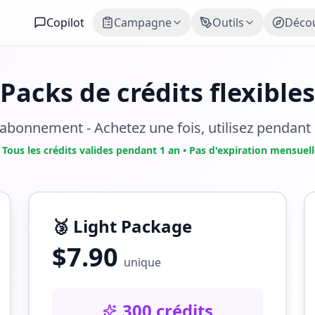
Copilot
Campagne
Outils
Décou
Packs de crédits flexibles
abonnement - Achetez une fois, utilisez pendant
⏰
Tous les crédits valides pendant 1 an • Pas d'expiration mensuell
🥉
Light Package
$
7.90
unique
300 crédits